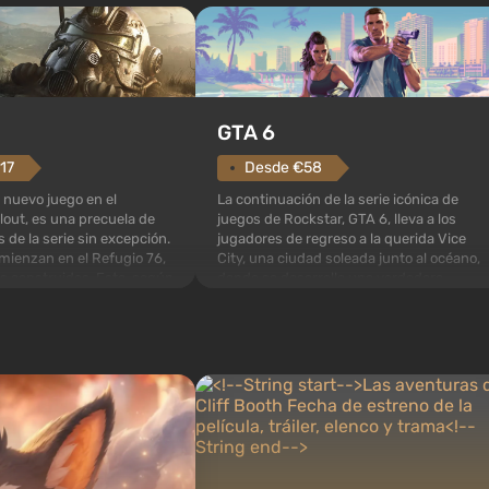
GTA 6
Desde €58
17
La continuación de la serie icónica de
 nuevo juego en el
juegos de Rockstar, GTA 6, lleva a los
lout, es una precuela de
jugadores de regreso a la querida Vice
s de la serie sin excepción.
City, una ciudad soleada junto al océano,
mienzan en el Refugio 76,
donde se desarrolla una verdadera
os construidos. Este, según
película de acción al estilo de las mejores
specialistas de Vault-Tec,
películas de mafia. En el centro de la
rimero después de que
historia están Lucía y...
as n...