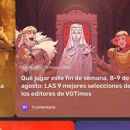
Artículos
18 horas atrás
Qué jugar este fin de semana, 8-9 de
ia
agosto: LAS 9 mejores selecciones d
los editores de VGTimes
1 comentario