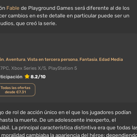
ión
Fable
de Playground Games será diferente al de los
acer cambios en este detalle en particular puede ser un
dios, que creó la serie.
ón
,
Aventura
,
Vista en tercera persona
,
Fantasía
,
Edad Media
27
PC, Xbox Series X/S, PlayStation 5
ticipación
8.2/10
Todas las ofertas
desde €7.31
o de rol de acción único en el que los jugadores podían
a hasta la muerte. De un adolescente inexperto, el
il. La principal característica distintiva era que todas la
 moralidad cambiaba la apariencia del héroe: dependiend