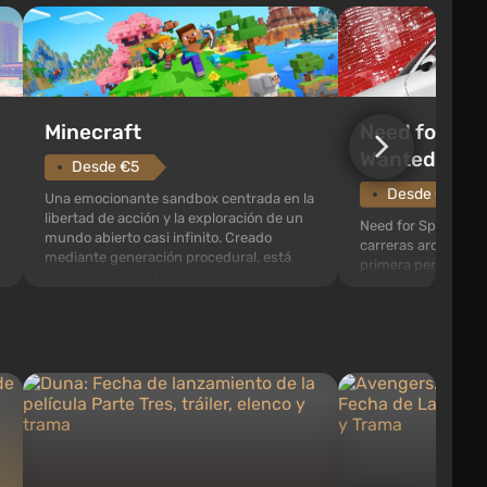
Need for Spe
Minecraft
Wanted (201
Desde €5
Desde €0.96
Una emocionante sandbox centrada en la
libertad de acción y la exploración de un
Need for Speed: Mo
mundo abierto casi infinito. Creado
carreras arcade con
mediante generación procedural, está
primera persona. En
lleno de bloques tridimensionales que se
encontrarás una e
pueden reciclar y usar para crear objetos,
Fairhaven, que está 
herramientas, armas, así como construir
exploración. El jue
edificios y mecanismo...
cantidad de objetos
como agentes de pol