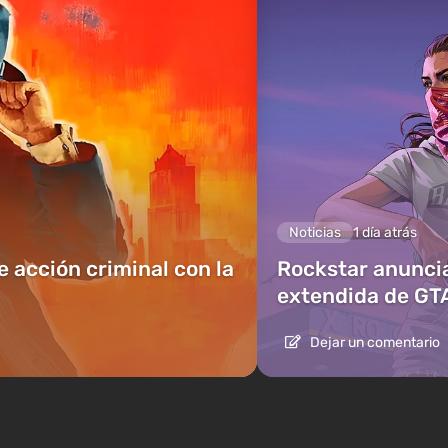
Noticias
1 día atrás
e acción criminal con la
Rockstar anuncia
extendida de GT
Dejar un comentario