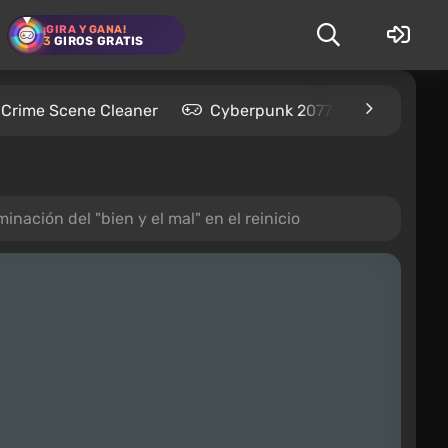
¡GIRA Y GANA!
3
GIROS GRATIS
Crime Scene Cleaner
Cyberpunk 2077
Kingdom
minación del "bien y el mal" en el reinicio