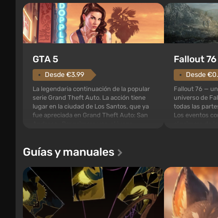
GTA 5
Fallout 76
Desde €3.99
Desde €0.
La legendaria continuación de la popular
Fallout 76 — un
serie Grand Theft Auto. La acción tiene
universo de Fal
lugar en la ciudad de Los Santos, que ya
todas las parte
fue apreciada en Grand Theft Auto: San
Los eventos co
Andreas . Por primera vez, el juego
el primero de l
contará la historia de tres personajes:
la idea de los e
Michael, Trevor y Franklin, entre los
debe abrirse p
Guías y manuales
cuales podrás cambi...
caigan las bomb