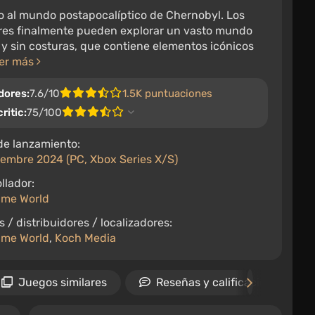
o al mundo postapocalíptico de Chernobyl. Los
res finalmente pueden explorar un vasto mundo
 y sin costuras, que contiene elementos icónicos
er más
dores:
7.6/10
1.5K puntuaciones
ritic:
75/100
de lanzamiento:
iembre 2024 (PC, Xbox Series X/S)
llador:
me World
s / distribuidores / localizadores:
me World
,
Koch Media
Juegos similares
Reseñas y calificaciones