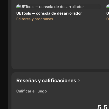
Las hogueras ahora juegan un papel importante, 
UETools — consola de desarrollador
O
descansar y recuperar fuerzas, pero hay mucha
Editores y programas
O
Antecedentes del mundo del jueg
Reseñas y calificaciones
Calificar el juego
5.5