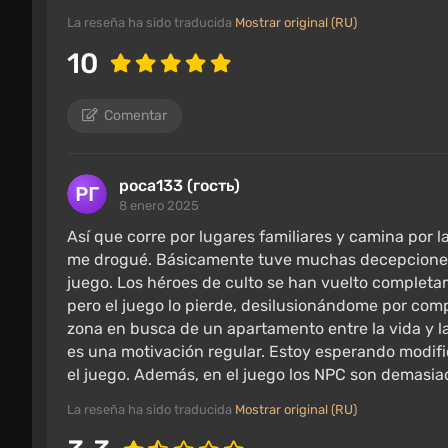
de los bloques de la central nuclear de Chernobyl
La reseña ha sido traducida
Mostrar original (RU)
llamada "O-consciencia". Sin embargo, el 12 de a
10
La energía de la noosfera inundó el territorio de l
anomalías y artefactos, así como el misterioso "Mo
Comentar
Chernobyl está cubierto por un campo psíquico d
entre en él. Con el tiempo, aparecieron monstruo
artificial.
роса133 (гость)
8 enero 2025
Intentando detener la propagación de la infecció
Así que corre por lugares familiares y camina por l
alambre de espino y campos de minas. Los intent
me drogué. Básicamente tuve muchas decepciones.
continuaron durante los años siguientes, pero i
juego. Los héroes de culto se han vuelto completa
valientes ilegales que se infiltraban en la Zona—
pero el juego lo pierde, desilusionándome por compl
zona en busca de un apartamento entre la vida y l
Ellos sacaban casi artefactos mágicos, contaban
es una motivación regular. Estoy esperando modifi
con mutantes mortales. En gran medida, la habit
el juego. Además, en el juego los NPC son demasiado
stalkers, siendo las más grandes las ideológicame
La reseña ha sido traducida
Mostrar original (RU)
se encargaban los "Mercenarios", y en las fronter