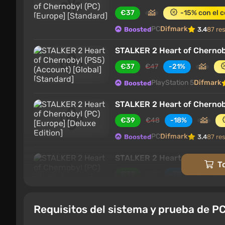
€37
-15% con el 
PC
Difmark
Género y jugabilidad
Boosted
3.4
87 re
STALKER 2 Heart of Chernoby
€37
€47
-21%
PlayStation 5
Difmark
Boosted
STALKER 2 Heart of Chernoby
€39
€48
-18%
PC
Difmark
Boosted
3.4
87 re
STALKER 2 Heart of Chernob
T
€39
€42
-7%
PC
Difmark
Boosted
3.4
87 re
Requisitos del sistema y prueba de P
STALKER 2 Heart of Chernoby