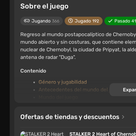
Sobre el juego
Jugando
Jugado
Pasado
366
192
4
Regreso al mundo postapocalíptico de Chernobyl
mundo abierto y sin costuras, que contiene elemen
nuclear de Chernobyl, la ciudad de Pripyat, la a
antena de radar "Duga".
Contenido
Género y jugabilidad
Antecedentes del mundo del juego
Expan
Mundo del juego
Trama y personajes
Grupos y mutantes
Ofertas de tiendas y descuentos
Juego en solitario
Multijugador
STALKER 2 Heart of Chernob
Características importantes