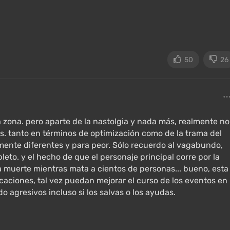
, y los científicos se unieron en una conciencia colectiva
bril de 2006, el experimento fracasó.
a ZEC (el primer brote), alterando las leyes físicas, creand
nolito". El territorio alrededor de la central nuclear de
50
26
e alta intensidad, que quema el cerebro de cualquiera qu
s en la Zona: algunos mutaron, otros tenían un origen
n que brotaba de la Zona, los militares la rodearon con
a zona. pero aparte de la nastolgia y nada más, realmente no
os de las autoridades por averiguar qué había sucedido
 tanto en términos de optimización como de la trama del
nevitablemente fracasaron. Sin embargo, los stalkers —los
mente diferentes y para peor. Sólo recuerdo al vagabundo,
 tuvieron un mayor éxito.
eto. y el hecho de que el personaje principal corre por la
a muerte mientras mata a cientos de personas... bueno, esta
 sobre anomalías y narraban historias sobre encuentros
caciones, tal vez puedan mejorar el curso de los eventos en
abilidad de la Zona fue ayudada por las agrupaciones de
 agresivos incluso si los salvas o los ayudas.
nte alineadas "Deber" y "Libertad". Por cualquier trabajo
as de la Zona, los "Bandidos" robaban a los novatos.