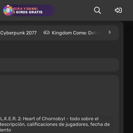
¡GIRA Y GANA!
3
GIROS GRATIS
Cyberpunk 2077
Kingdom Come: Deliverance 2