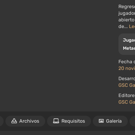
Regres
jugado
abierto
de...
Le
Juga
Metac
Fecha 
20 nov
Desarro
GSC Ga
Editore
GSC Ga
Archivos
Requisitos
Galería