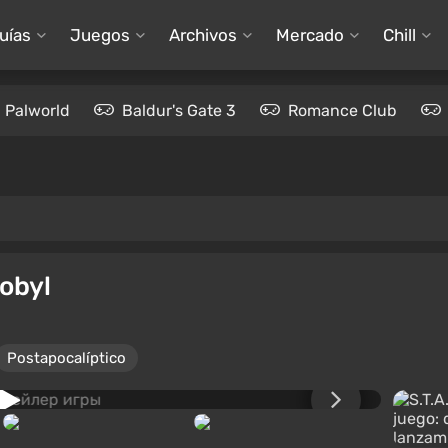
uías
Juegos
Archivos
Mercado
Chill
Palworld
Baldur's Gate 3
Romance Club
l
nobyl
Postapocalíptico