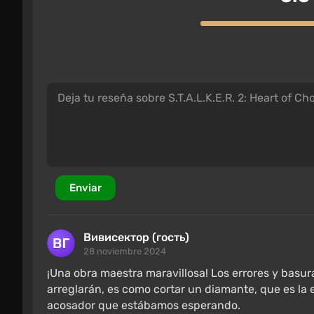
La acción de S.T.A.L.K.E.R. 2 se desarrolla en una 
Chernobyl (ZEC). El territorio desolado tras el 
Enviar
que estudiaban la hipótesis de la noosfera: el ca
En la red de laboratorios X desplegada en la ZEC,
Вивисектор (гость)
28 noviembre 2024
armas avanzadas, se descubrió la capacidad de los
crearon emisores psíquicos biológicos y técnicos
¡Una obra maestra maravillosa! Los errores y basur
arreglarán, es como cortar un diamante, que es la e
El objetivo era irrumpir en la noosfera y someter
acosador que estábamos esperando.