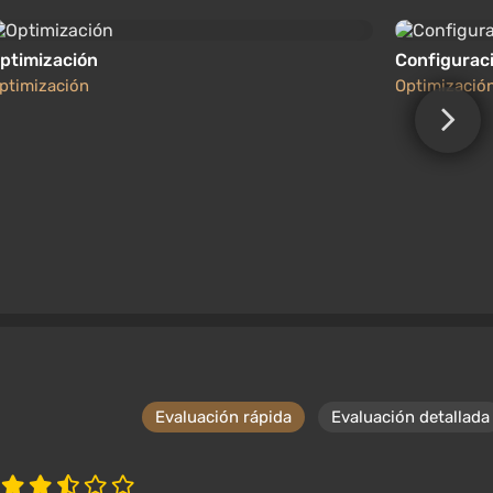
alrededor de ellas el jugador (y otros NPC) puede
ptimización
Configurac
s menos que antes.
ptimización
Optimizació
o
Evaluación rápida
Evaluación detallada