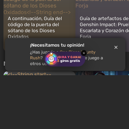
A continuación, Guía del
Guía de artefactos de
código de la puerta del
Genshin Impact: Prue
sótano de los Dioses
Escarlata y Corazón d
Oxidados
Forja
¡Necesitamos tu opinión!
2 horas atrás
2 horas atrás
¿Has jugado a
One Piece Bounty
×
¡GIRA Y GANA!
Rush
? ¿Recomendarías este juego a
3
giros gratis
Nuevas pruebas cada semana
otros usuarios?
Cuestionario: ¿Qué
¡Cuestionario: Eres Skynet.
personaje de Romanc
¡Inicia el Día del Juicio y
eres? ¡Encuentra tu p
derrota a John Connor!
ideal!