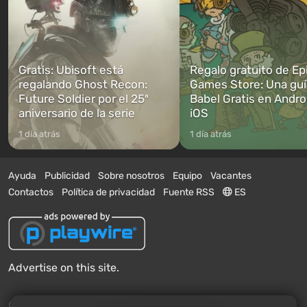
Gratis: Ubisoft está
Regalo gratuito de Ep
regalando Ghost Recon:
Games Store: Una guí
Future Soldier por el 25º
Babel Gratis en Andro
aniversario de la serie
iOS
1 día atrás
1 día atrás
Ayuda
Publicidad
Sobre nosotros
Equipo
Vacantes
Contactos
Política de privacidad
Fuente RSS
ES
Advertise on this site.
© 2011 - 2026 VGTimes