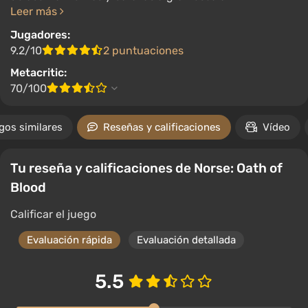
Leer más
Jugadores:
9.2/10
2 puntuaciones
Metacritic:
70/100
gos similares
Reseñas y calificaciones
Vídeo
Tu reseña y calificaciones de Norse: Oath of
Blood
Calificar el juego
Evaluación rápida
Evaluación detallada
5.5