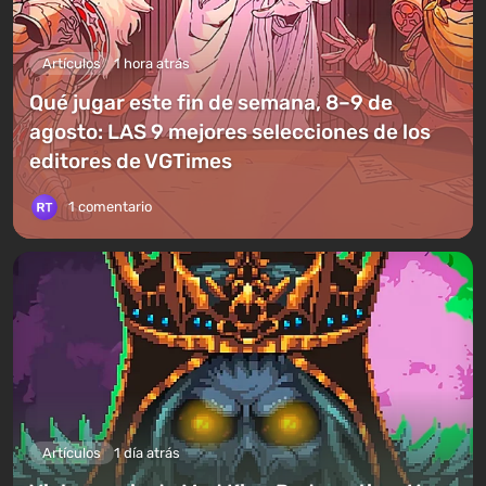
Artículos
1 hora atrás
Qué jugar este fin de semana, 8–9 de
agosto: LAS 9 mejores selecciones de los
editores de VGTimes
1 comentario
Artículos
1 día atrás