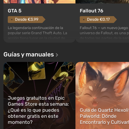
GTA 5
Fallout 76
Desde €3.99
Desde €0.17
La legendaria continuación de la
Fallout 76 — un nuevo juego 
popular serie Grand Theft Auto. La
universo de Fallout, es una 
acción tiene lugar en la ciudad de
de todas las partes de la seri
Los Santos, que ya fue apreciada en
excepción. Los eventos com
Grand Theft Auto: San Andreas . Por
en el Refugio 76, el primero 
Guías y manuales
primera vez, el juego contará la
construidos. Este, según la 
historia de tres personajes: Michael,
los especialistas de Vault-Te
Trevor y Franklin, entre los cuales
abrirse primero después de
podrás cambi...
caigan las bombas n...
Juegos gratuitos en Epic
Games Store esta semana:
¿Qué es lo que puedes
Guía de Quartz Hexoli
obtener gratis en este
Palworld: Dónde
momento?
Encontrarlo y Cultivar