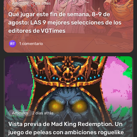
Artículos
1 día atrás
Qué jugar este fin de semana, 8-9 de
agosto: LAS 9 mejores selecciones de los
editores de VGTimes
1 comentario
Artículos
2 días atrás
Vista previa de Mad King Redemption. Un
juego de peleas con ambiciones roguelike