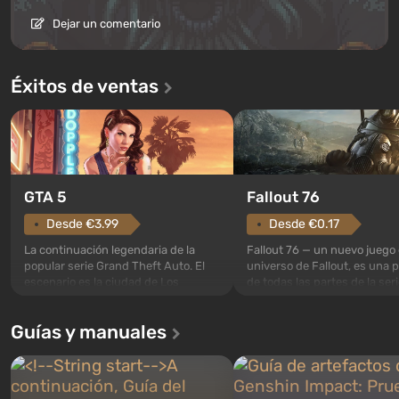
Dejar un comentario
Éxitos de ventas
GTA 5
Fallout 76
Desde €3.99
Desde €0.17
La continuación legendaria de la
Fallout 76 — un nuevo juego 
popular serie Grand Theft Auto. El
universo de Fallout, es una 
escenario es la ciudad de Los
de todas las partes de la seri
Santos, que ya conquistó a los
excepción. Los eventos com
jugadores en Grand Theft Auto: San
en el Refugio 76, el primero 
Guías y manuales
Andreas . Por primera vez, el juego
construidos. Este, según la 
narra la historia de tres personajes:
los especialistas de Vault-Te
Michael, Trevor y Franklin, entre los
abrirse primero después de
cuales podrás cambi...
caigan las bombas n...