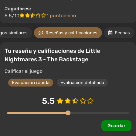
Jugadores:
5.5/10
1 puntuación
gos similares
Reseñas y calificaciones
Fechas
Tu reseña y calificaciones de Little
Nightmares 3 - The Backstage
Calificar el juego
Evaluación rápida
Evaluación detallada
5.5
Guardar