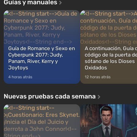
Guías y manuales
Andreas . Por primera vez, el juego
construidos. Este, según la 
narra la historia de tres personajes:
los especialistas de Vault-Te
Michael, Trevor y Franklin, entre los
abrirse primero después de
cuales podrás cambi...
caigan las bombas n...
Guía de Romance y Sexo en
A continuación, Guía 
Cyberpunk 2077: Judy,
código de la puerta de
Panam, River, Kerry y
sótano de los Dioses
Joytoys
Oxidados
4 horas atrás
12 horas atrás
Nuevas pruebas cada semana