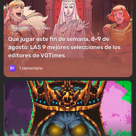
Artículos
1 día atrás
Qué jugar este fin de semana, 8-9 de
agosto: LAS 9 mejores selecciones de los
editores de VGTimes
1 comentario