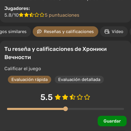
Jugadores:
5.8/10
5 puntuaciones
gos similares
Reseñas y calificaciones
Vídeo
Tu reseña y calificaciones de Хроники
Вечности
Calificar el juego
Evaluación rápida
Evaluación detallada
5.5
Guardar