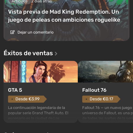
Artículos
2 días atrás
Vista previa de Mad King Redemption. Un
juego de peleas con ambiciones roguelike
Dejar un comentario
Éxitos de ventas
GTA 5
Fallout 76
Desde €3.99
Desde €0.17
La continuación legendaria de la
Fallout 76 — un nuevo juego 
popular serie Grand Theft Auto. El
universo de Fallout, es una 
escenario es la ciudad de Los
de todas las partes de la seri
Santos, que ya conquistó a los
excepción. Los eventos com
jugadores en Grand Theft Auto: San
en el Refugio 76, el primero 