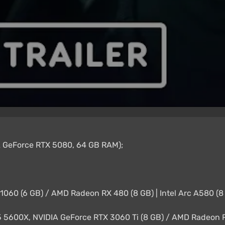
IA GeForce RTX 5080, 64 GB RAM);
 1060 (6 GB) / AMD Radeon RX 480 (8 GB) | Intel Arc A580 (
 5600X, NVIDIA GeForce RTX 3060 Ti (8 GB) / AMD Radeon 