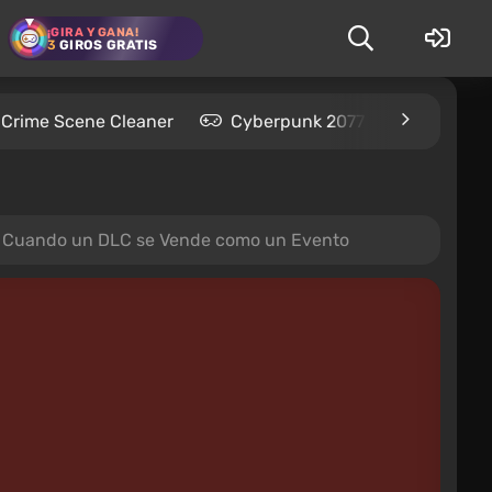
¡GIRA Y GANA!
3
GIROS GRATIS
Crime Scene Cleaner
Cyberpunk 2077
Kingdom
n. Cuando un DLC se Vende como un Evento