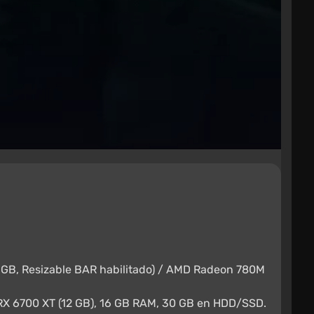
8 GB, Resizable BAR habilitado) / AMD Radeon 780M
RX 6700 XT (12 GB), 16 GB RAM, 30 GB en HDD/SSD.