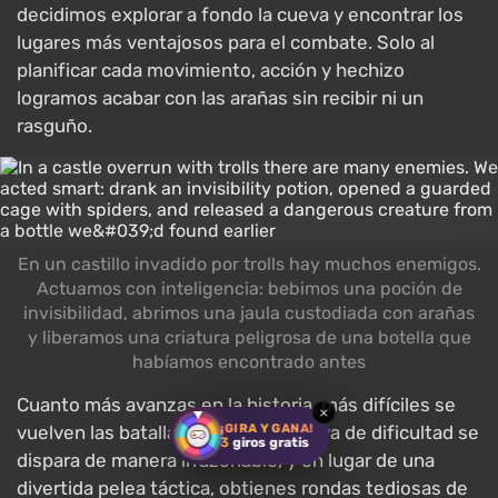
decidimos explorar a fondo la cueva y encontrar los
lugares más ventajosos para el combate. Solo al
planificar cada movimiento, acción y hechizo
logramos acabar con las arañas sin recibir ni un
rasguño.
En un castillo invadido por trolls hay muchos enemigos.
Actuamos con inteligencia: bebimos una poción de
invisibilidad, abrimos una jaula custodiada con arañas
y liberamos una criatura peligrosa de una botella que
habíamos encontrado antes
Cuanto más avanzas en la historia, más difíciles se
×
¡GIRA Y GANA!
vuelven las batallas. A veces, la curva de dificultad se
3
giros gratis
dispara de manera irrazonable, y en lugar de una
divertida pelea táctica, obtienes rondas tediosas de