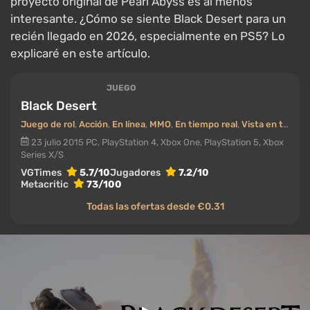
proyecto original de Pearl Abyss es al menos
interesante. ¿Cómo se siente Black Desert para un
recién llegado en 2026, especialmente en PS5? Lo
explicaré en este artículo.
JUEGO
Black Desert
Juego de rol
,
Acción
,
En línea
,
MMO
,
En tiempo real
,
Vista en tercera persona
23 julio 2015
PC, PlayStation 4, Xbox One, PlayStation 5, Xbox
Series X/S
VGTimes
5.7/10
Jugadores
7.2/10
Metacritic
73/100
Todas las ofertas desde €0.31