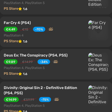
PlayStation 4, PlayStation 5
PS Store
1.6
Far Cry 4 (PS4)
€4.49
€15
-70%
PlayStation 4
PS Store
1.6
Deus Ex: The Conspiracy (PS4, PS5)
€9.89
€14.99
-34%
PlayStation 4, PlayStation 5
PS Store
1.6
Divinity: Original Sin 2 - Definitive Edition
(PS4, PS5)
€14.99
€59.99
-75%
PlayStation 4, PlayStation 5
PS Store
1.6