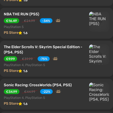
1.6
NBA THE RUN (PS5)
€16.49
€24.99
-34%
PlayStation 5
PS Store
1.6
The Elder Scrolls V: Skyrim Special Edition -
(PS4, PS5)
€9.99
€39.99
-75%
PlayStation 4, PlayStation 5
PS Store
1.6
Sonic Racing: CrossWorlds (PS4, PS5)
€34.99
€44.99
-22%
PlayStation 4, PlayStation 5
PS Store
1.6