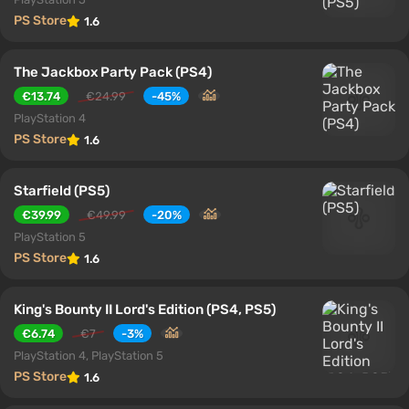
PS Store
1.6
The Jackbox Party Pack (PS4)
€13.74
€24.99
-45%
PlayStation 4
PS Store
1.6
Starfield (PS5)
€39.99
€49.99
-20%
PlayStation 5
PS Store
1.6
King's Bounty II Lord's Edition (PS4, PS5)
€6.74
€7
-3%
PlayStation 4, PlayStation 5
PS Store
1.6