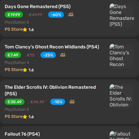
Days Gone Remastered (PS5)
€19.99
€49.99
-60%
PlayStation 5
PS Store
1.6
Tom Clancy's Ghost Recon Wildlands (PS4)
€7.49
€10
-25%
PlayStation 4
PS Store
1.6
The Elder Scrolls IV: Oblivion Remastered
(PS5)
€38.49
€45.49
-15%
PlayStation 5
PS Store
1.6
Fallout 76 (PS4)