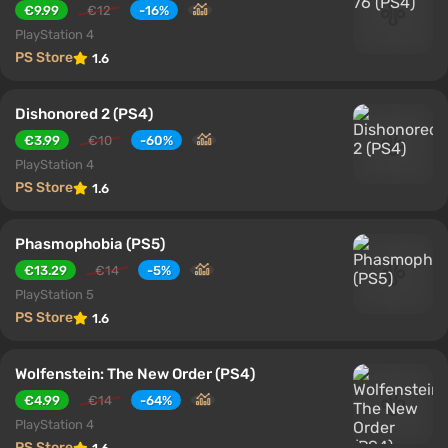
€9.99
€12
-16%
PlayStation 4
PS Store
1.6
Dishonored 2 (PS4)
€3.99
€10
-60%
PlayStation 4
PS Store
1.6
Phasmophobia (PS5)
€13.29
€14
-5%
PlayStation 5
PS Store
1.6
Wolfenstein: The New Order (PS4)
€4.99
€14
-64%
PlayStation 4
PS Store