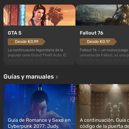
GTA 5
Fallout 76
Desde €3.99
Desde €0.17
La continuación legendaria de la
Fallout 76 — un nuevo juego 
popular serie Grand Theft Auto. El
universo de Fallout, es una 
escenario es la ciudad de Los
de todas las partes de la seri
Santos, que ya conquistó a los
excepción. Los eventos com
jugadores en Grand Theft Auto: San
en el Refugio 76, el primero 
Guías y manuales
Andreas . Por primera vez, el juego
construidos. Este, según la 
narra la historia de tres personajes:
los especialistas de Vault-Te
Michael, Trevor y Franklin, entre los
abrirse primero después de
cuales podrás cambi...
caigan las bombas n...
Guía de Romance y Sexo en
A continuación, Guía 
Cyberpunk 2077: Judy,
código de la puerta de