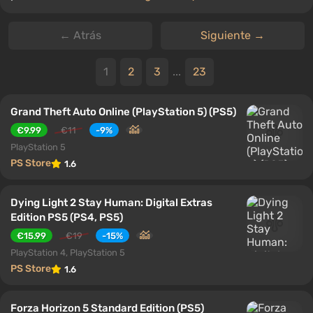
← Atrás
Siguiente →
1
2
3
...
23
Grand Theft Auto Online (PlayStation 5) (PS5)
€9.99
€11
-9%
PlayStation 5
PS Store
1.6
Dying Light 2 Stay Human: Digital Extras
Edition PS5 (PS4, PS5)
€15.99
€19
-15%
PlayStation 4, PlayStation 5
PS Store
1.6
Forza Horizon 5 Standard Edition (PS5)