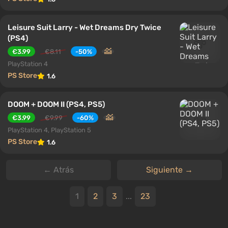
Leisure Suit Larry - Wet Dreams Dry Twice
(PS4)
€3.99
€8.11
-50%
PlayStation 4
PS Store
1.6
DOOM + DOOM II (PS4, PS5)
€3.99
€9.99
-60%
PlayStation 4, PlayStation 5
PS Store
1.6
← Atrás
Siguiente →
1
2
3
...
23