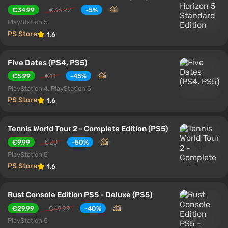
€34.99
€36.92
-5%
PlayStation 5
PS Store
1.6
Five Dates (PS4, PS5)
€5.99
€11
-45%
PlayStation 4, PlayStation 5
PS Store
1.6
Tennis World Tour 2 - Complete Edition (PS5)
€9.99
€20
-50%
PlayStation 5
PS Store
1.6
Rust Console Edition PS5 - Deluxe (PS5)
€29.99
€49.99
-40%
PlayStation 5