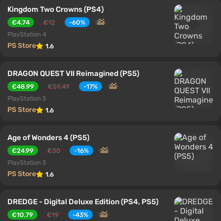
Kingdom Two Crowns (PS4)
€4.74
€12
-60%
PlayStation 4
PS Store
1.6
DRAGON QUEST VII Reimagined (PS5)
€48.99
€59.49
-17%
PlayStation 5
PS Store
1.6
Age of Wonders 4 (PS5)
€24.99
€30
-16%
PlayStation 5
PS Store
1.6
DREDGE - Digital Deluxe Edition (PS4, PS5)
€10.79
€19
-43%