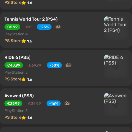
PS Store
1.6
Tennis World Tour 2 (PS4)
€5.99
€8
-25%
PlayStation 4
PS Store
1.6
RIDE 6 (PS5)
€48.99
€69.99
-30%
PlayStation 5
PS Store
1.6
Avowed (PS5)
€29.99
€35.99
-16%
PlayStation 5
PS Store
1.6