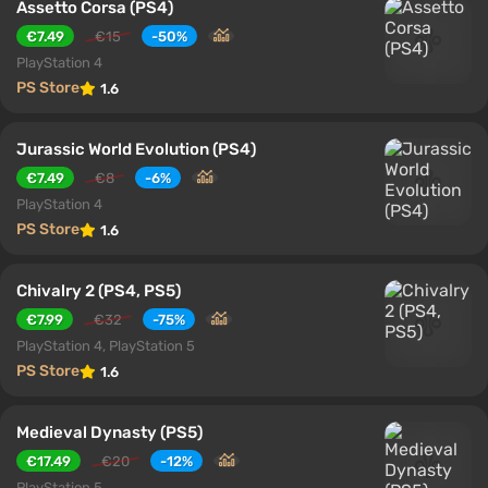
Assetto Corsa (PS4)
€7.49
€15
-50%
PlayStation 4
PS Store
1.6
Jurassic World Evolution (PS4)
€7.49
€8
-6%
PlayStation 4
PS Store
1.6
Chivalry 2 (PS4, PS5)
€7.99
€32
-75%
PlayStation 4, PlayStation 5
PS Store
1.6
Medieval Dynasty (PS5)
€17.49
€20
-12%
PlayStation 5