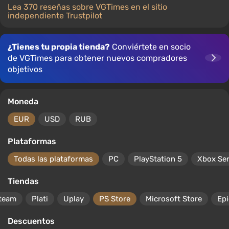
Lea 370 reseñas sobre VGTimes en el sitio
independiente Trustpilot
¿Tienes tu propia tienda?
Conviértete en socio
de VGTimes para obtener nuevos compradores
objetivos
Moneda
EUR
USD
RUB
Plataformas
Todas las plataformas
PC
PlayStation 5
Xbox Ser
Tiendas
team
Plati
Uplay
PS Store
Microsoft Store
Ep
Descuentos